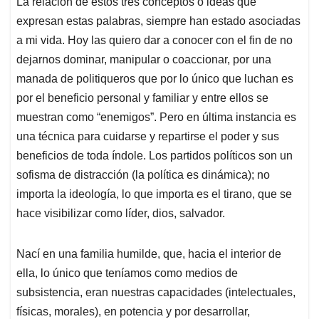
La relación de estos tres conceptos o ideas que
s
b
e
l
a
expresan estas palabras, siempre han estado asociadas
A
o
d
d
p
o
I
s
a mi vida. Hoy las quiero dar a conocer con el fin de no
p
k
n
dejarnos dominar, manipular o coaccionar, por una
manada de politiqueros que por lo único que luchan es
por el beneficio personal y familiar y entre ellos se
muestran como “enemigos”. Pero en última instancia es
una técnica para cuidarse y repartirse el poder y sus
beneficios de toda índole. Los partidos políticos son un
sofisma de distracción (la política es dinámica); no
importa la ideología, lo que importa es el tirano, que se
hace visibilizar como líder, dios, salvador.
Nací en una familia humilde, que, hacia el interior de
ella, lo único que teníamos como medios de
subsistencia, eran nuestras capacidades (intelectuales,
físicas, morales), en potencia y por desarrollar,