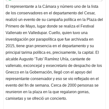
t
e
k
i
e
El representante a la Cámara y número uno de la lista
s
b
e
l
a
de los conservadores en el departamento del Cesar,
A
o
d
d
p
o
I
s
realizó un evento de su campaña política en la Plaza del
p
k
n
Primero de Mayo, lugar donde se realiza el Festival
Vallenato en Valledupar. Cuello, quien tuvo una
investigación por parapolítica que fue archivada en
2015, tiene gran presencia en el departamento y su
principal tarima política es, precisamente, la capital. El
alcalde Augusto ‘Tuto’ Ramírez Uhía, cantante de
vallenato, exconcejal y exsecretario de despacho de los
Gnecco en la Gobernación, llegó con el apoyo del
representante conservador y eso se vio reflejado en el
evento del fin de semana. Cerca de 2000 personas se
reunieron en la plaza en la que regalaron gorras,
camisetas y se ofreció un concierto.