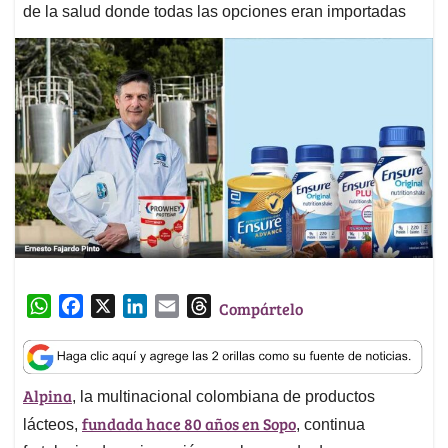
de la salud donde todas las opciones eran importadas
W
F
X
L
E
T
Compártelo
h
a
i
m
h
a
c
n
a
r
t
e
k
i
e
Alpina
, la multinacional colombiana de productos
s
b
e
l
a
fundada hace 80 años en Sopo
A
o
d
d
lácteos,
, continua