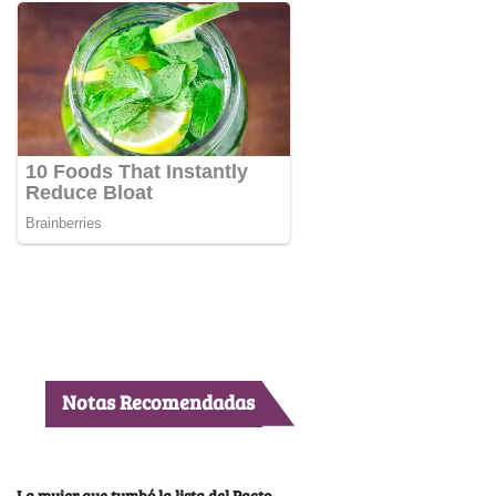
Notas Recomendadas
La mujer que tumbó la lista del Pacto,