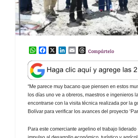
W
F
X
L
E
T
Compártelo
h
a
i
m
h
a
c
n
a
r
t
e
k
i
e
s
b
e
l
a
A
o
d
d
“Me parece muy bacano que piensen en estos munic
p
o
I
s
los días uno ve a obreros, maestros e ingenieros 
p
k
n
encontrarse con la visita técnica realizada por l
Bolívar para verificar los avances del proyecto ‘Pa
Para este comerciante argelino el trabajo liderado
impulso al desarrollo económico, turístico y agríco