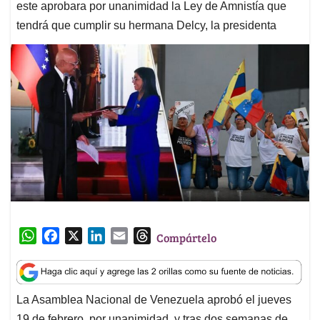
este aprobara por unanimidad la Ley de Amnistía que
tendrá que cumplir su hermana Delcy, la presidenta
W
F
X
L
E
T
Compártelo
h
a
i
m
h
a
c
n
a
r
t
e
k
i
e
La Asamblea Nacional de Venezuela aprobó el jueves
s
b
e
l
a
19 de febrero, por unanimidad, y tras dos semanas de