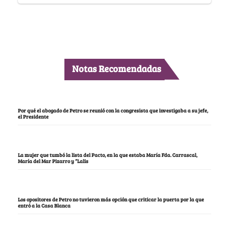
Notas Recomendadas
Por qué el abogado de Petro se reunió con la congresista que investigaba a su jefe,
el Presidente
La mujer que tumbó la lista del Pacto, en la que estaba María Fda. Carrascal,
María del Mar Pizarro y “Lalis
Los opositores de Petro no tuvieron más opción que criticar la puerta por la que
entró a la Casa Blanca