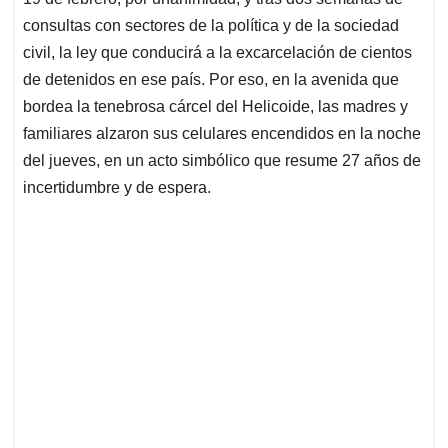
A
o
d
d
p
o
I
s
consultas con sectores de la política y de la sociedad
p
k
n
civil, la ley que conducirá a la excarcelación de cientos
de detenidos en ese país. Por eso, en la avenida que
bordea la tenebrosa cárcel del Helicoide, las madres y
familiares alzaron sus celulares encendidos en la noche
del jueves, en un acto simbólico que resume 27 años de
incertidumbre y de espera.