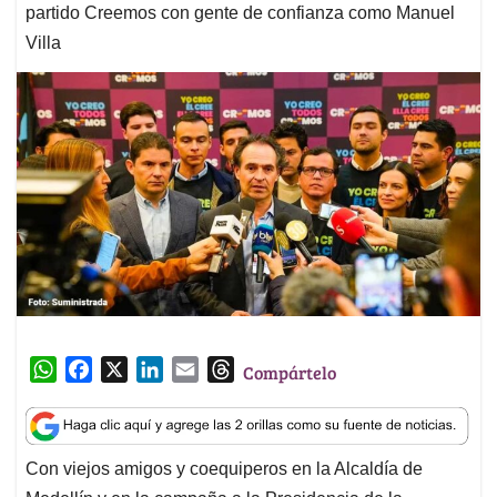
partido Creemos con gente de confianza como Manuel
Villa
W
F
X
L
E
T
Compártelo
h
a
i
m
h
a
c
n
a
r
t
e
k
i
e
Con viejos amigos y coequiperos en la Alcaldía de
s
b
e
l
a