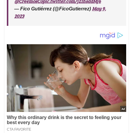
@CreemosCo
pic.twitter.com/jZIhsddMj6
May 9,
— Fico Gutiérrez (@FicoGutierrez)
2023