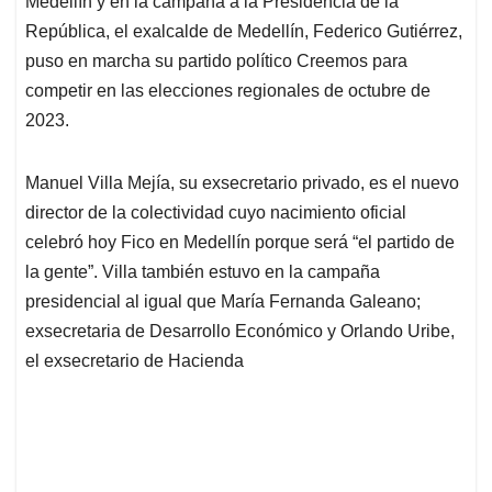
Medellín y en la campaña a la Presidencia de la
A
o
d
d
p
o
I
s
República, el exalcalde de Medellín, Federico Gutiérrez,
p
k
n
puso en marcha su partido político Creemos para
competir en las elecciones regionales de octubre de
2023.
Manuel Villa Mejía, su exsecretario privado, es el nuevo
director de la colectividad cuyo nacimiento oficial
celebró hoy Fico en Medellín porque será “el partido de
la gente”. Villa también estuvo en la campaña
presidencial al igual que María Fernanda Galeano;
exsecretaria de Desarrollo Económico y Orlando Uribe,
el exsecretario de Hacienda