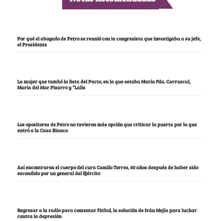
Por qué el abogado de Petro se reunió con la congresista que investigaba a su jefe,
el Presidente
La mujer que tumbó la lista del Pacto, en la que estaba María Fda. Carrascal,
María del Mar Pizarro y “Lalis
Los opositores de Petro no tuvieron más opción que criticar la puerta por la que
entró a la Casa Blanca
Así encontraron el cuerpo del cura Camilo Torres, 60 años después de haber sido
escondido por un general del Ejército
Regresar a la radio para comentar fútbol, la solución de Iván Mejía para luchar
contra la depresión