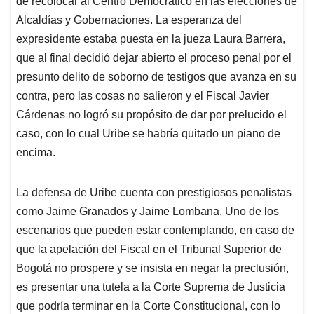
p
o
I
s
de recolocar al Centro Democrático en las elecciones de
p
k
n
Alcaldías y Gobernaciones. La esperanza del
expresidente estaba puesta en la jueza Laura Barrera,
que al final decidió dejar abierto el proceso penal por el
presunto delito de soborno de testigos que avanza en su
contra, pero las cosas no salieron y el Fiscal Javier
Cárdenas no logró su propósito de dar por prelucido el
caso, con lo cual Uribe se habría quitado un piano de
encima.
La defensa de Uribe cuenta con prestigiosos penalistas
como Jaime Granados y Jaime Lombana. Uno de los
escenarios que pueden estar contemplando, en caso de
que la apelación del Fiscal en el Tribunal Superior de
Bogotá no prospere y se insista en negar la preclusión,
es presentar una tutela a la Corte Suprema de Justicia
que podría terminar en la Corte Constitucional, con lo