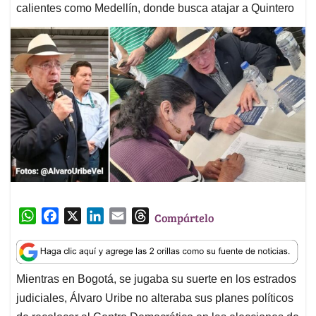
calientes como Medellín, donde busca atajar a Quintero
W
F
X
L
E
T
Compártelo
h
a
i
m
h
a
c
n
a
r
t
e
k
i
e
Mientras en Bogotá, se jugaba su suerte en los estrados
s
b
e
l
a
judiciales, Álvaro Uribe no alteraba sus planes políticos
A
o
d
d