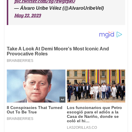
pic.twitter.com/zg7zwgfpkO
— Álvaro Uribe Vélez (@AlvaroUribeVel)
May 22, 2023