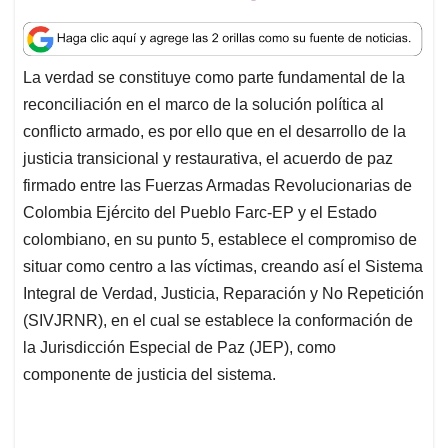
h
a
i
m
h
a
c
n
a
r
t
e
k
i
e
La verdad se constituye como parte fundamental de la
s
b
e
l
a
reconciliación en el marco de la solución política al
A
o
d
d
p
o
I
s
conflicto armado, es por ello que en el desarrollo de la
p
k
n
justicia transicional y restaurativa, el acuerdo de paz
firmado entre las Fuerzas Armadas Revolucionarias de
Colombia Ejército del Pueblo Farc-EP y el Estado
colombiano, en su punto 5, establece el compromiso de
situar como centro a las víctimas, creando así el Sistema
Integral de Verdad, Justicia, Reparación y No Repetición
(SIVJRNR), en el cual se establece la conformación de
la Jurisdicción Especial de Paz (JEP), como
componente de justicia del sistema.