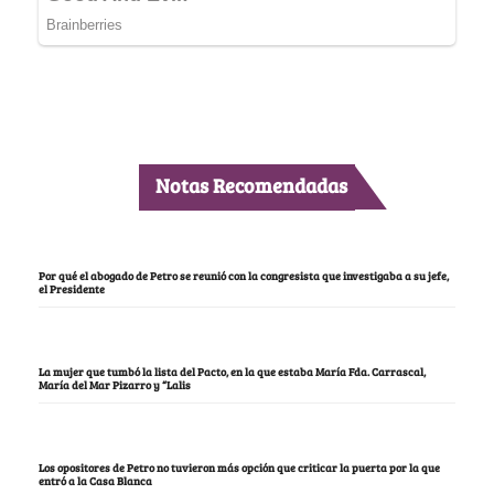
Notas Recomendadas
Por qué el abogado de Petro se reunió con la congresista que investigaba a su jefe,
el Presidente
La mujer que tumbó la lista del Pacto, en la que estaba María Fda. Carrascal,
María del Mar Pizarro y “Lalis
Los opositores de Petro no tuvieron más opción que criticar la puerta por la que
entró a la Casa Blanca