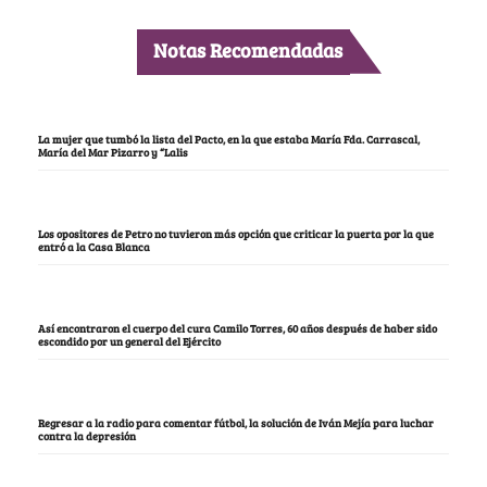
Notas Recomendadas
La mujer que tumbó la lista del Pacto, en la que estaba María Fda. Carrascal,
María del Mar Pizarro y “Lalis
Los opositores de Petro no tuvieron más opción que criticar la puerta por la que
entró a la Casa Blanca
Así encontraron el cuerpo del cura Camilo Torres, 60 años después de haber sido
escondido por un general del Ejército
Regresar a la radio para comentar fútbol, la solución de Iván Mejía para luchar
contra la depresión