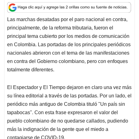
a
c
n
a
r
t
e
k
i
e
Las marchas desatadas por el paro nacional en contra,
s
b
e
l
a
principalmente, de la reforma tributaria, fueron el
A
o
d
d
p
o
I
s
principal tema cubierto por los medios de comunicación
p
k
n
en Colombia. Las portadas de los principales periódicos
nacionales abrieron con el tema de las manifestaciones
en contra del Gobierno colombiano, pero con enfoques
totalmente diferentes.
El Espectador y El Tiempo dejaron en claro una vez más
su línea editorial a través de las portadas. Por un lado, el
periódico más antiguo de Colombia tituló "Un país sin
tapabocas". Con esta frase expresaron el valor del
pueblo colombiano de no quedarse callados, pudiendo
más la indignación de la gente que el miedo a
contagiarse de COVID-19.