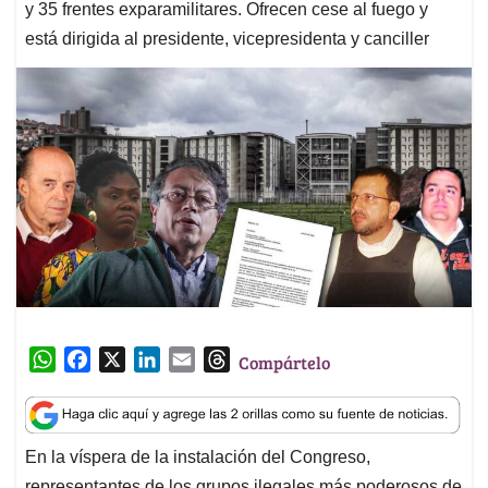
y 35 frentes exparamilitares. Ofrecen cese al fuego y
está dirigida al presidente, vicepresidenta y canciller
W
F
X
L
E
T
Compártelo
h
a
i
m
h
a
c
n
a
r
t
e
k
i
e
En la víspera de la instalación del Congreso,
s
b
e
l
a
representantes de los grupos ilegales más poderosos de