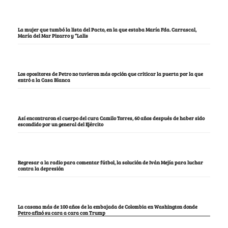
La mujer que tumbó la lista del Pacto, en la que estaba María Fda. Carrascal,
María del Mar Pizarro y “Lalis
Los opositores de Petro no tuvieron más opción que criticar la puerta por la que
entró a la Casa Blanca
Así encontraron el cuerpo del cura Camilo Torres, 60 años después de haber sido
escondido por un general del Ejército
Regresar a la radio para comentar fútbol, la solución de Iván Mejía para luchar
contra la depresión
La casona más de 100 años de la embajada de Colombia en Washington donde
Petro afinó su cara a cara con Trump