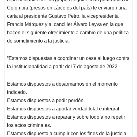
A
o
d
d
p
o
I
s
Colombia (presos en cárceles del país) le enviaron una
p
k
n
carta al presidente Gustavo Petro, la vicepresidenta
Francia Márquez y al canciller Álvaro Leyva en la que
hacen el siguiente ofrecimiento a cambio de una política
de sometimiento a la justicia.
“Estamos dispuestas a coordinar un cese al fuego contra
la institucionalidad a partir del 7 de agosto de 2022.
Estamos dispuestos a desarmarnos en el momento
indicado.
Estamos dispuestos a pedir perdón.
Estamos dispuestos a aportar verdad total e integral.
Estamos dispuestos a reparar y sobre todo a no repetir
los actos criminales.
Estamos dispuesto a cumplir con los fines de la justicia