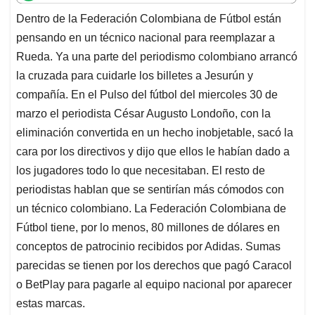
t
e
k
i
e
Dentro de la Federación Colombiana de Fútbol están
s
b
e
l
a
pensando en un técnico nacional para reemplazar a
A
o
d
d
p
o
I
s
Rueda. Ya una parte del periodismo colombiano arrancó
p
k
n
la cruzada para cuidarle los billetes a Jesurún y
compañía. En el Pulso del fútbol del miercoles 30 de
marzo el periodista César Augusto Londoño, con la
eliminación convertida en un hecho inobjetable, sacó la
cara por los directivos y dijo que ellos le habían dado a
los jugadores todo lo que necesitaban. El resto de
periodistas hablan que se sentirían más cómodos con
un técnico colombiano. La Federación Colombiana de
Fútbol tiene, por lo menos, 80 millones de dólares en
conceptos de patrocinio recibidos por Adidas. Sumas
parecidas se tienen por los derechos que pagó Caracol
o BetPlay para pagarle al equipo nacional por aparecer
estas marcas.