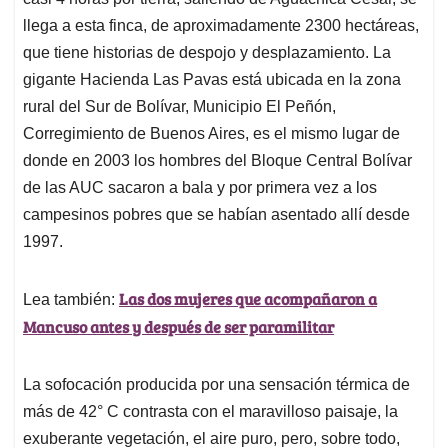
A
o
d
d
p
o
I
s
llega a esta finca, de aproximadamente 2300 hectáreas,
p
k
n
que tiene historias de despojo y desplazamiento. La
gigante Hacienda Las Pavas está ubicada en la zona
rural del Sur de Bolívar, Municipio El Peñón,
Corregimiento de Buenos Aires, es el mismo lugar de
donde en 2003 los hombres del Bloque Central Bolívar
de las AUC sacaron a bala y por primera vez a los
campesinos pobres que se habían asentado allí desde
1997.
Las dos mujeres que acompañaron a
Lea también:
Mancuso antes y después de ser paramilitar
La sofocación producida por una sensación térmica de
más de 42° C contrasta con el maravilloso paisaje, la
exuberante vegetación, el aire puro, pero, sobre todo,