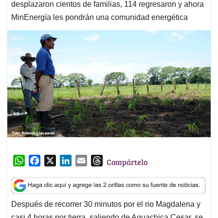
desplazaron cientos de familias, 114 regresaron y ahora
MinEnergía les pondrán una comunidad energética
W
F
X
L
E
T
Compártelo
h
a
i
m
h
a
c
n
a
r
t
e
k
i
e
Después de recorrer 30 minutos por el rio Magdalena y
s
b
e
l
a
casi 4 horas por tierra, saliendo de Aguachica Cesar, se