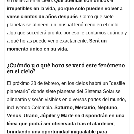
p
o
I
s
su belleza en el cielo.
Que además son únicos e
p
k
n
irrepetibles en la vida, porque solo pueden volver a
verse cientos de años después.
Como que siete
planetas se alineen, un inusual fenómeno en el cielo,
algo que sucederá pronto, por eso le contamos cuándo y
a qué horas puede verlo exactamente.
Será un
momento único en su vida.
¿Cuándo y a qué hora se verá este fenómeno
en el cielo?
El próximo 28 de febrero, en los cielos habrá un "desfile
planetario" donde siete planetas del Sistema Solar se
alinearán y serán visibles en diversas partes del mundo,
incluyendo Colombia.
Saturno, Mercurio, Neptuno,
Venus, Urano, Júpiter y Marte se dispondrán en una
línea que podrá ser observada tras el atardecer,
brindando una oportunidad inigualable para