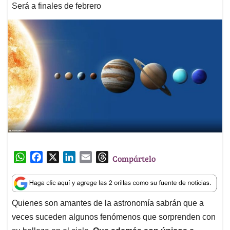
Será a finales de febrero
W
F
X
L
E
T
Compártelo
h
a
i
m
h
a
c
n
a
r
t
e
k
i
e
Quienes son amantes de la astronomía sabrán que a
s
b
e
l
a
veces suceden algunos fenómenos que sorprenden con
A
o
d
d