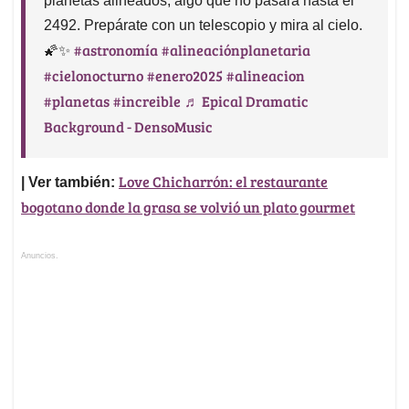
planetas alineados, algo que no pasará hasta el
2492. Prepárate con un telescopio y mira al cielo.
#astronomía
#alineaciónplanetaria
🌠✨
#cielonocturno
#enero2025
#alineacion
#planetas
#increible
♬ Epical Dramatic
Background - DensoMusic
Love Chicharrón: el restaurante
| Ver también:
bogotano donde la grasa se volvió un plato gourmet
Anuncios.