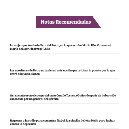
Notas Recomendadas
La mujer que tumbó la lista del Pacto, en la que estaba María Fda. Carrascal,
María del Mar Pizarro y “Lalis
Los opositores de Petro no tuvieron más opción que criticar la puerta por la que
entró a la Casa Blanca
Así encontraron el cuerpo del cura Camilo Torres, 60 años después de haber sido
escondido por un general del Ejército
Regresar a la radio para comentar fútbol, la solución de Iván Mejía para luchar
contra la depresión