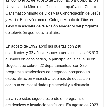
p
o
I
s
así como el 31 de agosto de 1988 nació a Corporación
p
k
n
Universitaria Minuto de Dios, en compañía del Centro
Carismático Minuto de Dios y la Congregación de Jesús
y María. Empezó como el Colegio Minuto de Dios en
1958 y la escuela de televisión alrededor del programa
de televisión que todavía al aire.
En agosto de 1992 abrió las puertas con 240
estudiantes y 32 años después cuenta con casi 93.613
alumnos en ocho sedes, la principal en la calle 80 en
Bogotá, que cubren 22 departamentos. con 220
programas académicos de pregrado, posgrado en
especialización y maestría, además de educación
continua en modalidades presencial y a distancia.
La Universidad sigue creciendo en programas
académicos e instalaciones físicas. En agosto de 2023,