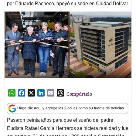
por Eduardo Pacheco, apoyó su sede en Ciudad Bolívar
W
F
X
L
E
T
Compártelo
h
a
i
m
h
a
c
n
a
r
t
e
k
i
e
Pasaron treinta años para que el sueño del padre
s
b
e
l
a
Eudista Rafael García Herrreros se hiciera realidad y fue
A
o
d
d