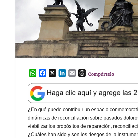
W
F
X
L
E
T
Compártelo
h
a
i
m
h
a
c
n
a
r
t
e
k
i
e
s
b
e
l
a
A
o
d
d
¿En qué puede contribuir un espacio conmemorativo
p
o
I
s
dinámicas de reconciliación sobre pasados dolor
p
k
n
viabilizar los propósitos de reparación, reconcili
¿Cuáles han sido y son los riesgos de la instrum