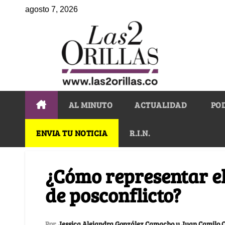
agosto 7, 2026
AL MINUTO
ACTUALIDAD
PO
ENVIA TU NOTICIA
R.I.N.
¿Cómo representar el
de posconflicto?
Por
Jessica Alejandra González Camacho y Juan Camilo 