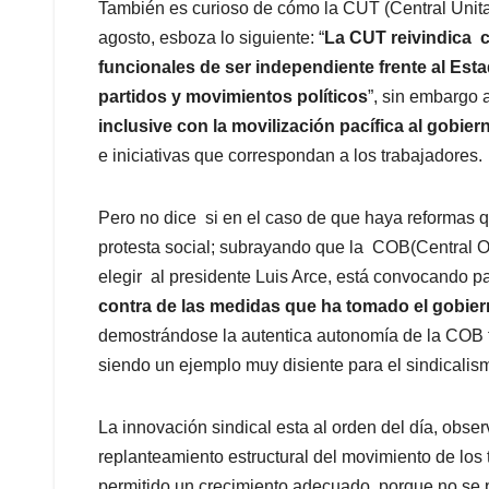
También es curioso de cómo la CUT (Central Unita
agosto, esboza lo siguiente: “
La CUT reivindica c
funcionales de ser independiente frente al Estad
partidos y movimientos políticos
”, sin embargo 
inclusive con la movilización pacífica al gobie
e iniciativas que correspondan a los trabajadores.
Pero no dice si en el caso de que haya reformas q
protesta social; subrayando que la COB(Central O
elegir al presidente Luis Arce, está convocando p
contra de las medidas que ha tomado el gobie
demostrándose la autentica autonomía de la COB fr
siendo un ejemplo muy disiente para el sindicali
La innovación sindical esta al orden del día, obse
replanteamiento estructural del movimiento de los
permitido un crecimiento adecuado, porque no se p