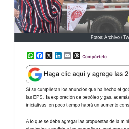
Fotos: Archivo / T
W
F
X
L
E
T
Compártelo
h
a
i
m
h
a
c
n
a
r
t
e
k
i
e
s
b
e
l
a
A
o
d
d
Si se cumplieran los anuncios que ha hecho el gob
p
o
I
s
las EPS, la exploración de petróleo y gas, además 
p
k
n
iniciativas, en poco tiempo habrá un aumento cons
A lo que se debe agregar las propuestas de la mini