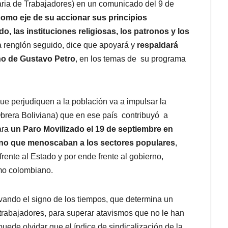
ria de Trabajadores) en un comunicado del 9 de
omo eje de su accionar sus principios
o, las instituciones religiosas, los patronos y los
a renglón seguido, dice que apoyará y
respaldará
rno de Gustavo Petro
, en los temas de su programa
ue perjudiquen a la población va a impulsar la
brera Boliviana) que en ese país contribuyó a
ara
un Paro Movilizado el 19 de septiembre en
rno que menoscaban a los sectores populares
,
ente al Estado y por ende frente al gobierno,
smo colombiano.
rvando el signo de los tiempos, que determina un
 trabajadores, para superar atavismos que no le han
uede olvidar que el índice de sindicalización de la