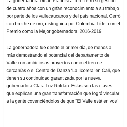
La gobernadora Dilian Francisca Toro cerró su gestión
s
b
e
l
a
de cuatro años con un grfan reconocimiento a su trabajo
A
o
d
d
p
o
I
s
por parte de los vallecaucanos y del pais nacional. Cerró
p
k
n
con broche de oro, distinguida por Colombia Líder con el
Premio como la Mejor gobernadora 2016-2019.
La gobernadora fue desde el primer día, de menos a
más demostrando el potencial del departamento del
Valle con ambiciosos proyectos como el tren de
cercanías o el Centro de Danza ‘La licorera’ en Cali, que
tienen su continuidad garantizada por la nueva
gobernadora Clara Luz Roldán. Estas son las claves
que explican una gran transformación que logró vincular
a la gente covenciéndolos de que "El Valle está en vos".