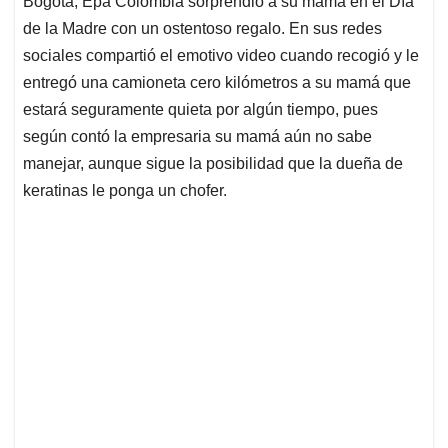
p
o
I
s
Bogotá, Epa Colombia sorprendió a su mamá en el Día
p
k
n
de la Madre con un ostentoso regalo. En sus redes
sociales compartió el emotivo video cuando recogió y le
entregó una camioneta cero kilómetros a su mamá que
estará seguramente quieta por algún tiempo, pues
según contó la empresaria su mamá aún no sabe
manejar, aunque sigue la posibilidad que la dueña de
keratinas le ponga un chofer.