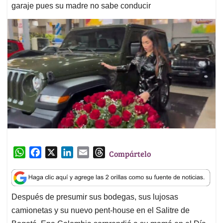
garaje pues su madre no sabe conducir
W
F
X
L
E
T
Compártelo
h
a
i
m
h
a
c
n
a
r
t
e
k
i
e
Después de presumir sus bodegas, sus lujosas
s
b
e
l
a
camionetas y su nuevo pent-house en el Salitre de
A
o
d
d