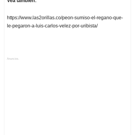
Vea también:
https://www.las2orillas.co/peon-sumiso-el-regano-que-
le-pegaron-a-luis-carlos-velez-por-uribista/
Anuncios.