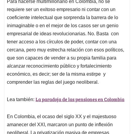
Para hacerse multimillonario en Colombia, no se
s
b
e
l
a
requiere ser un exitoso empresario ni contar con un
A
o
d
d
p
o
I
s
coeficiente intelectual que sorprenda la barrera de lo
p
k
n
inimaginable o en el mejor de los casos ser un genio
empresarial de ideas revolucionarias. No. Basta con
tener acceso a los círculos de poder, contar con una
cercana, pero muy estrecha relación con esos políticos,
que son capaces de vender a su propia familia para
alcanzar reconocimiento público y fortalecimiento
económico, es decir; ser de la misma estirpe y
comprender las reglas del juego neoliberal.
La paradoja de las pensiones en Colombia
Lea también:
En Colombia, el ocaso del siglo XX y el majestuoso
amanecer del XXI, marcaron un punto de inflexión
neoliberal. La privatización masiva de empresas