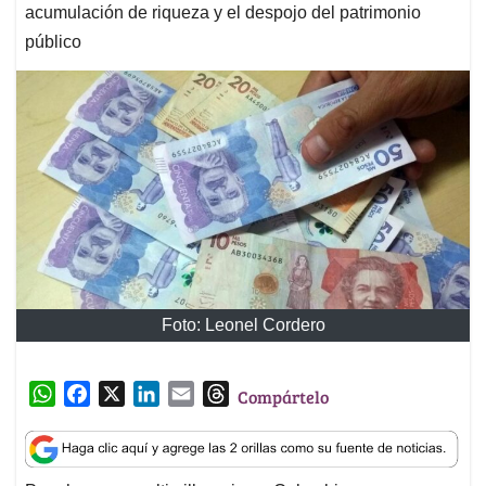
acumulación de riqueza y el despojo del patrimonio
público
Foto: Leonel Cordero
W
F
X
L
E
T
Compártelo
h
a
i
m
h
a
c
n
a
r
t
e
k
i
e