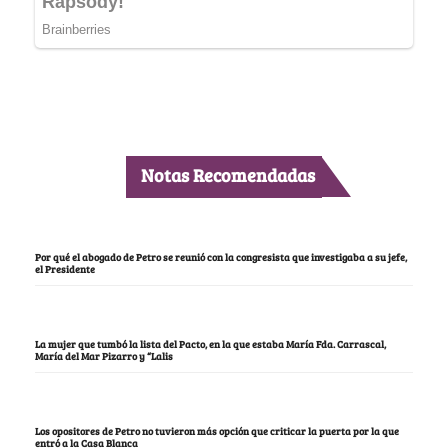
Notas Recomendadas
Por qué el abogado de Petro se reunió con la congresista que investigaba a su jefe,
el Presidente
La mujer que tumbó la lista del Pacto, en la que estaba María Fda. Carrascal,
María del Mar Pizarro y “Lalis
Los opositores de Petro no tuvieron más opción que criticar la puerta por la que
entró a la Casa Blanca