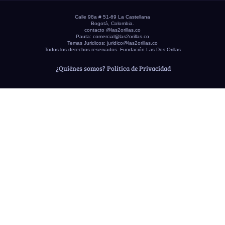
Calle 98a # 51-69 La Castellana
Bogotá, Colombia.
contacto @las2orillas.co
Pauta:
comercial@las2orillas.co
Temas Juridicos:
juridico@las2orillas.co
Todos los derechos reservados. Fundación Las Dos Orillas
¿Quiénes somos?
Política de Privacidad