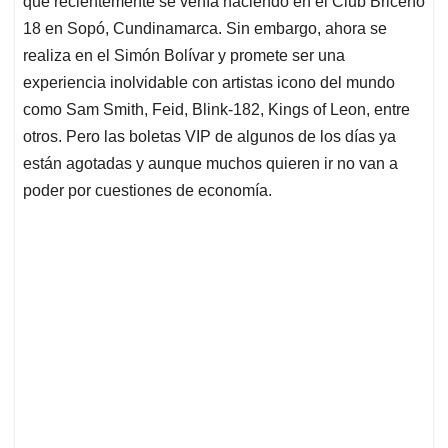
p
o
I
s
que recientemente se venía haciendo en el Club Briceño
p
k
n
18 en Sopó, Cundinamarca. Sin embargo, ahora se
realiza en el Simón Bolívar y promete ser una
experiencia inolvidable con artistas icono del mundo
como Sam Smith, Feid, Blink-182, Kings of Leon, entre
otros. Pero las boletas VIP de algunos de los días ya
están agotadas y aunque muchos quieren ir no van a
poder por cuestiones de economía.