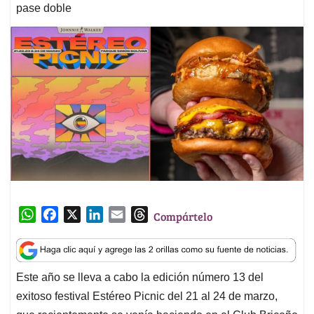
pase doble
W
F
X
L
E
T
Compártelo
h
a
i
m
h
a
c
n
a
r
t
e
k
i
e
Este año se lleva a cabo la edición número 13 del
s
b
e
l
a
exitoso festival Estéreo Picnic del 21 al 24 de marzo,
A
o
d
d