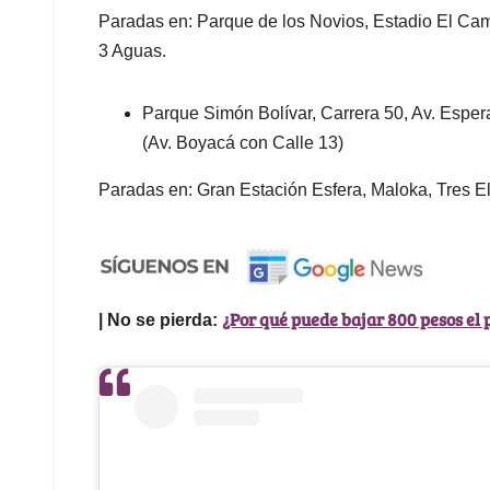
Paradas en: Parque de los Novios, Estadio El Cam
3 Aguas.
Parque Simón Bolívar, Carrera 50, Av. Espera
(Av. Boyacá con Calle 13)
Paradas en: Gran Estación Esfera, Maloka, Tres El
¿Por qué puede bajar 800 pesos el 
| No se pierda: