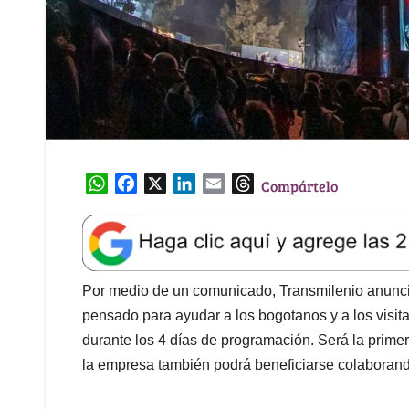
W
F
X
L
E
T
Compártelo
h
a
i
m
h
a
c
n
a
r
t
e
k
i
e
s
b
e
l
a
A
o
d
d
Por medio de un comunicado, Transmilenio anunció
p
o
I
s
pensado para ayudar a los bogotanos y a los visit
p
k
n
durante los 4 días de programación. Será la primera
la empresa también podrá beneficiarse colaborand