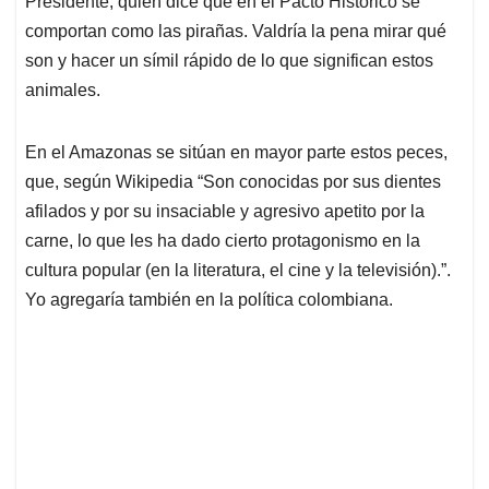
p
o
I
s
Presidente, quien dice que en el Pacto Histórico se
p
k
n
comportan como las pirañas. Valdría la pena mirar qué
son y hacer un símil rápido de lo que significan estos
animales.
En el Amazonas se sitúan en mayor parte estos peces,
que, según Wikipedia “Son conocidas por sus dientes
afilados y por su insaciable y agresivo apetito por la
carne, lo que les ha dado cierto protagonismo en la
cultura popular (en la literatura, el cine y la televisión).”.
Yo agregaría también en la política colombiana.