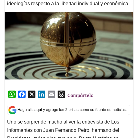
ideologías respecto a la libertad individual y económica
W
F
X
L
E
T
Compártelo
h
a
i
m
h
a
c
n
a
r
t
e
k
i
e
Uno se sorprende mucho al ver la entrevista de Los
s
b
e
l
a
Informantes con Juan Fernando Petro, hermano del
A
o
d
d