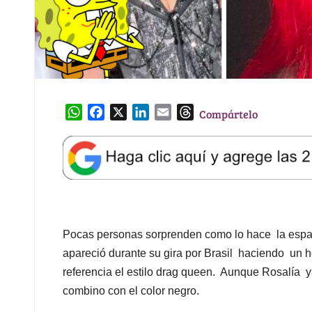
W
F
X
L
E
T
Compártelo
h
a
i
m
h
a
c
n
a
r
t
e
k
i
e
s
b
e
l
a
A
o
d
d
p
o
I
s
p
k
n
Pocas personas sorprenden como lo hace la español
apareció durante su gira por Brasil haciendo u
referencia el estilo drag queen. Aunque Rosalía ya
combino con el color negro.