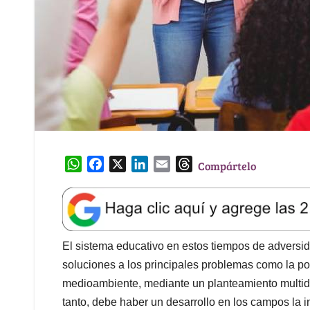
W
F
X
L
E
T
Compártelo
h
a
i
m
h
a
c
n
a
r
t
e
k
i
e
s
b
e
l
a
A
o
d
d
El sistema educativo en estos tiempos de adversi
p
o
I
s
soluciones a los principales problemas como la pobr
p
k
n
medioambiente, mediante un planteamiento multidis
tanto, debe haber un desarrollo en los campos la i