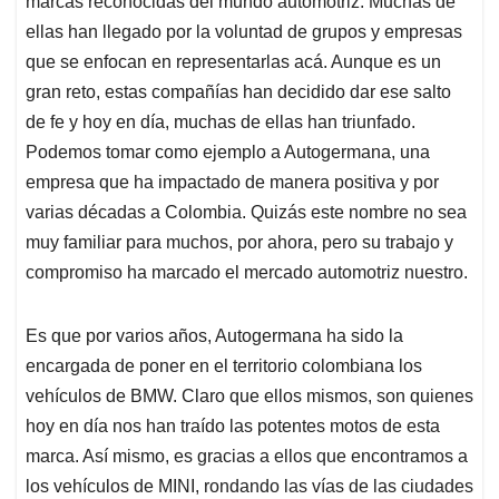
marcas reconocidas del mundo automotriz. Muchas de
A
o
d
d
p
o
I
s
ellas han llegado por la voluntad de grupos y empresas
p
k
n
que se enfocan en representarlas acá. Aunque es un
gran reto, estas compañías han decidido dar ese salto
de fe y hoy en día, muchas de ellas han triunfado.
Podemos tomar como ejemplo a Autogermana, una
empresa que ha impactado de manera positiva y por
varias décadas a Colombia. Quizás este nombre no sea
muy familiar para muchos, por ahora, pero su trabajo y
compromiso ha marcado el mercado automotriz nuestro.
Es que por varios años, Autogermana ha sido la
encargada de poner en el territorio colombiana los
vehículos de BMW. Claro que ellos mismos, son quienes
hoy en día nos han traído las potentes motos de esta
marca. Así mismo, es gracias a ellos que encontramos a
los vehículos de MINI, rondando las vías de las ciudades