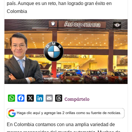
país. Aunque es un reto, han logrado gran éxito en
Colombia
W
F
X
L
E
T
Compártelo
h
a
i
m
h
a
c
n
a
r
t
e
k
i
e
En Colombia contamos con una amplia variedad de
s
b
e
l
a