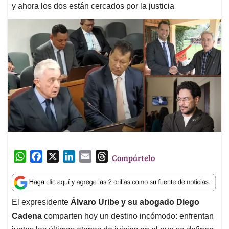
y ahora los dos están cercados por la justicia
W
F
X
L
E
T
Compártelo
h
a
i
m
h
a
c
n
a
r
t
e
k
i
e
El expresidente
Álvaro Uribe y su abogado Diego
s
b
e
l
a
Cadena
comparten hoy un destino incómodo: enfrentan
A
o
d
d