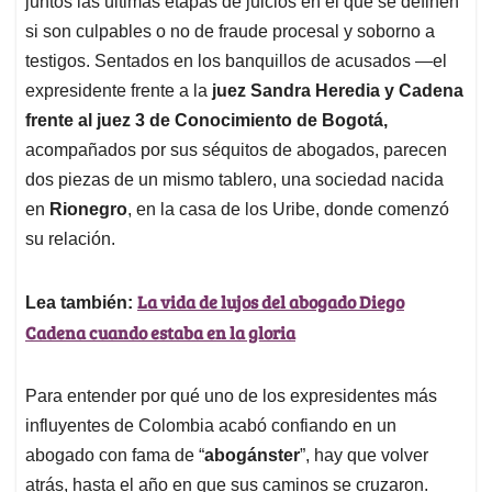
p
o
I
s
juntos las últimas etapas de juicios en el que se definen
p
k
n
si son culpables o no de fraude procesal y soborno a
testigos. Sentados en los banquillos de acusados —el
expresidente frente a la
juez Sandra Heredia y Cadena
frente al juez 3 de Conocimiento de Bogotá,
acompañados por sus séquitos de abogados, parecen
dos piezas de un mismo tablero, una sociedad nacida
en
Rionegro
, en la casa de los Uribe, donde comenzó
su relación.
La vida de lujos del abogado Diego
Lea también:
Cadena cuando estaba en la gloria
Para entender por qué uno de los expresidentes más
influyentes de Colombia acabó confiando en un
abogado con fama de “
abogánster
”, hay que volver
atrás, hasta el año en que sus caminos se cruzaron.