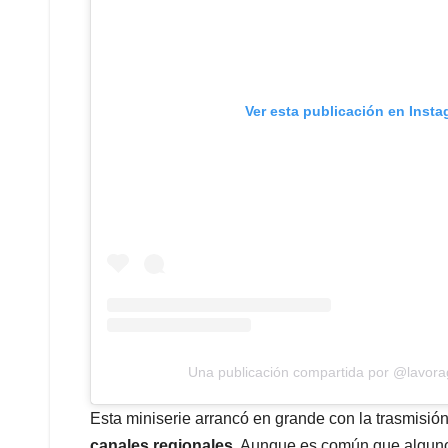
Ver esta publicación en Inst
Una publicación compartida por @lavora
Esta miniserie arrancó en grande con la trasmisió
canales regionales
. Aunque es común que alguno