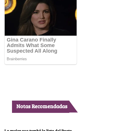
Notas Recomendadas
La mujer que tumbó la lista del Pacto,