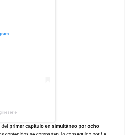
agram
gineserie
n del
primer capítulo en simultáneo por ocho
s contenidos se compartan, lo conseguido por
La