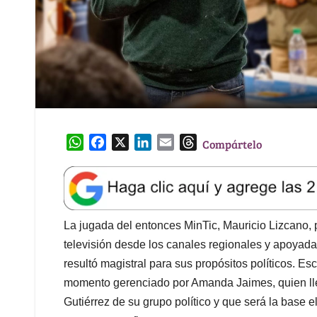
W
F
X
L
E
T
Compártelo
h
a
i
m
h
a
c
n
a
r
t
e
k
i
e
s
b
e
l
a
A
o
d
d
La jugada del entonces MinTic, Mauricio Lizcano, 
p
o
I
s
televisión desde los canales regionales y apoyada
p
k
n
resultó magistral para sus propósitos políticos. Es
momento gerenciado por Amanda Jaimes, quien lle
Gutiérrez de su grupo político y que será la base 