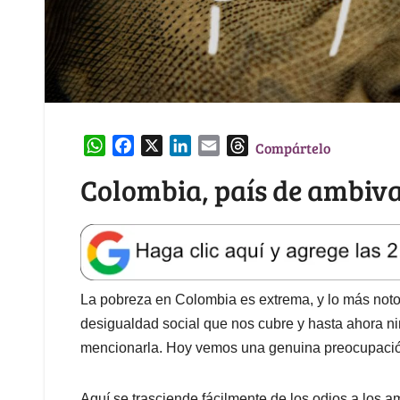
W
F
X
L
E
T
Compártelo
h
a
i
m
h
Colombia, país de ambiva
a
c
n
a
r
t
e
k
i
e
s
b
e
l
a
A
o
d
d
p
o
I
s
p
k
n
La pobreza en Colombia es extrema, y lo más notor
desigualdad social que nos cubre y hasta ahora n
mencionarla. Hoy vemos una genuina preocupació
Aquí se trasciende fácilmente de los odios a los