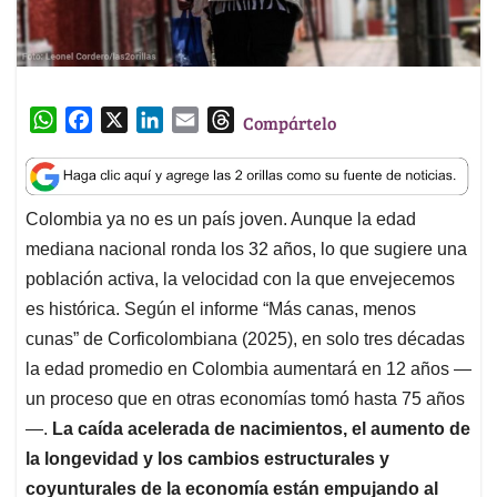
W
F
X
L
E
T
Compártelo
h
a
i
m
h
a
c
n
a
r
t
e
k
i
e
Colombia ya no es un país joven. Aunque la edad
s
b
e
l
a
mediana nacional ronda los 32 años, lo que sugiere una
A
o
d
d
p
o
I
s
población activa, la velocidad con la que envejecemos
p
k
n
es histórica. Según el informe “Más canas, menos
cunas” de Corficolombiana (2025), en solo tres décadas
la edad promedio en Colombia aumentará en 12 años —
un proceso que en otras economías tomó hasta 75 años
—.
La caída acelerada de nacimientos, el aumento de
la longevidad y los cambios estructurales y
coyunturales de la economía están empujando al