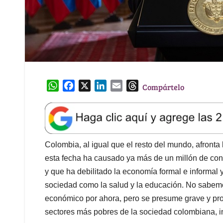
W
F
X
L
E
T
Compártelo
h
a
i
m
h
a
c
n
a
r
t
e
k
i
e
s
b
e
l
a
A
o
d
d
Colombia, al igual que el resto del mundo, afront
p
o
I
s
esta fecha ha causado ya más de un millón de conta
p
k
n
y que ha debilitado la economía formal e informal 
sociedad como la salud y la educación. No sabem
económico por ahora, pero se presume grave y profu
sectores más pobres de la sociedad colombiana, in