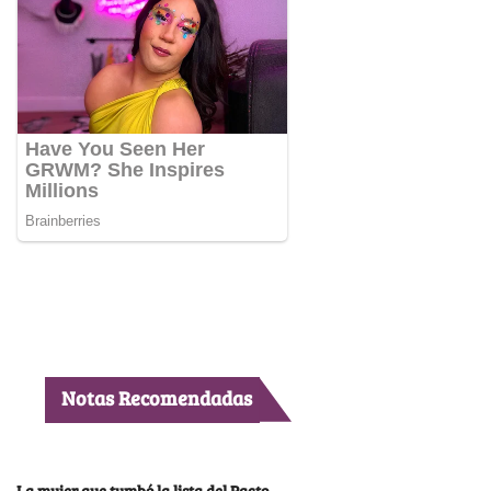
Notas Recomendadas
La mujer que tumbó la lista del Pacto,