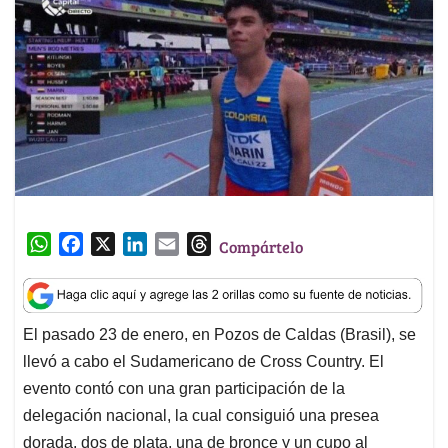
W
F
X
L
E
T
Compártelo
h
a
i
m
h
a
c
n
a
r
t
e
k
i
e
El pasado 23 de enero, en Pozos de Caldas (Brasil), se
s
b
e
l
a
llevó a cabo el Sudamericano de Cross Country. El
A
o
d
d
p
o
I
s
evento contó con una gran participación de la
p
k
n
delegación nacional, la cual consiguió una presea
dorada, dos de plata, una de bronce y un cupo al