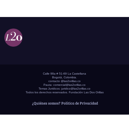
Calle 98a # 51-69 La Castellana
Bogotá, Colombia.
contacto @las2orillas.co
Pauta:
comercial@las2orillas.co
Temas Juridicos:
juridico@las2orillas.co
Todos los derechos reservados. Fundación Las Dos Orillas
¿Quiénes somos?
Política de Privacidad