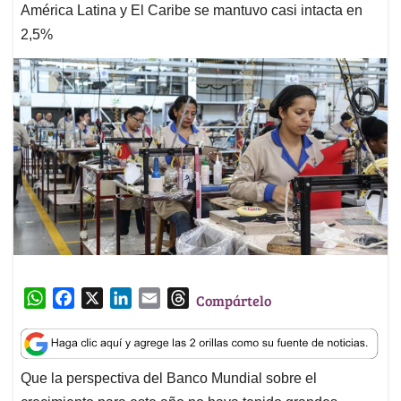
América Latina y El Caribe se mantuvo casi intacta en
2,5%
W
F
X
L
E
T
Compártelo
h
a
i
m
h
a
c
n
a
r
t
e
k
i
e
Que la perspectiva del Banco Mundial sobre el
s
b
e
l
a