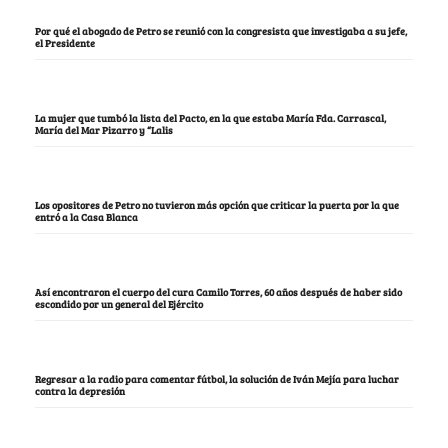
Por qué el abogado de Petro se reunió con la congresista que investigaba a su jefe,
el Presidente
La mujer que tumbó la lista del Pacto, en la que estaba María Fda. Carrascal,
María del Mar Pizarro y “Lalis
Los opositores de Petro no tuvieron más opción que criticar la puerta por la que
entró a la Casa Blanca
Así encontraron el cuerpo del cura Camilo Torres, 60 años después de haber sido
escondido por un general del Ejército
Regresar a la radio para comentar fútbol, la solución de Iván Mejía para luchar
contra la depresión