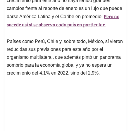
crecimiento para este año no haya tenido grandes
A
o
d
d
p
o
I
s
cambios frente al reporte de enero es un lujo que puede
p
k
n
Pero no
darse América Latina y el Caribe en promedio.
sucede así si se observa cada país en particular.
Países como Perú, Chile y, sobre todo, México, sí vieron
reducidas sus previsiones para este año por el
organismo multilateral, que además pintó un panorama
sombrío para la economía global y ya no espera un
crecimiento del 4,1% en 2022, sino del 2,9%.