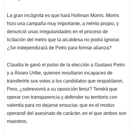
Claudia le ganó el pulso de la elección a Gustavo Petro
y a Álvaro Uribe, quienes resultaron incapaces de
transferirle sus votos a los candidatos que respaldaron.
Pero, ¿sobrevivirá a su oposición feroz? Tendrá que
operar con transparencia y defender su territorio con
valentía para no dejarse ensuciar, que es el
modus
operandi
del asesinato de carácter, en el que ambos son
maestros.
Con Claudia López han perdido los extremistas, los
profetas del odio, los varones electorales, los políticos a
los que les conviene la violencia y el desastre, porque
es ahí donde pelechan sus discursos de miedo. Es
posible hacer política de otra manera. El país se cansó
del veneno y la polarización paralizante. ¡Hemos
ganado todos!