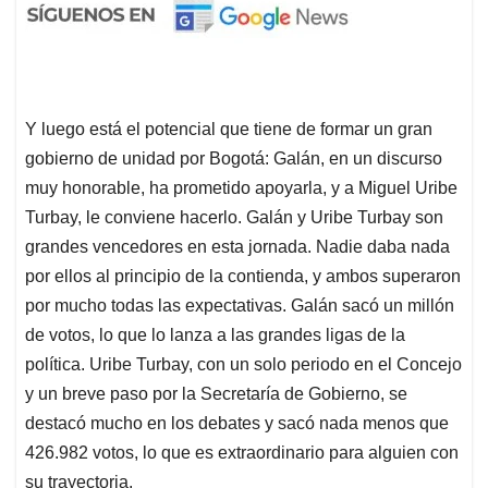
Turbay, le conviene hacerlo. Galán y Uribe Turbay son
grandes vencedores en esta jornada. Nadie daba nada
por ellos al principio de la contienda, y ambos superaron
por mucho todas las expectativas. Galán sacó un millón
de votos, lo que lo lanza a las grandes ligas de la
política. Uribe Turbay, con un solo periodo en el Concejo
y un breve paso por la Secretaría de Gobierno, se
destacó mucho en los debates y sacó nada menos que
426.982 votos, lo que es extraordinario para alguien con
su trayectoria.
La gran incógnita es que hará Hollman Morris. Morris
hizo una campaña muy importante, a mérito propio, y
denunció unas irregularidades en el proceso de
licitación del metro que la alcaldesa no podrá ignorar.
¿Se independizará de Petro para formar alianza?