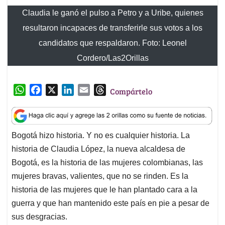
h
a
i
m
h
a
c
n
a
r
t
e
k
i
e
Bogotá hizo historia. Y no es cualquier historia. La
s
b
e
l
a
historia de Claudia López, la nueva alcaldesa de
A
o
d
d
p
o
I
s
Bogotá, es la historia de las mujeres colombianas, las
p
k
n
mujeres bravas, valientes, que no se rinden. Es la
historia de las mujeres que le han plantado cara a la
guerra y que han mantenido este país en pie a pesar de
sus desgracias.
El perfil oficial de Claudia López es bien conocido: es
una mujer brillante, con un recorrido académico
extraordinario y una carrera meteórica sin comprar votos
y ni vender principios. Pero es más emocionante su
perfil no oficial, su lado más íntimo. Claudia hoy venció
al extremismo, venció al oportunismo, venció a la