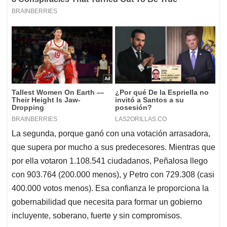
La segunda, porque ganó con una votación arrasadora,
que supera por mucho a sus predecesores. Mientras que
por ella votaron 1.108.541 ciudadanos, Peñalosa llego
con 903.764 (200.000 menos), y Petro con 729.308 (casi
400.000 votos menos). Esa confianza le proporciona la
gobernabilidad que necesita para formar un gobierno
incluyente, soberano, fuerte y sin compromisos.
La tercera razón, pero la más importante, es que, cómo
no tiene deudas ni patrones, llega a la Alcaldía con una
agenda verde genuina, urgente, de futuro, comprometida
con los páramos, con el agua, con el aire limpio, con el
transporte eficiente, pero también con la vida, con las
personas más vulnerables, con la sostenibilidad.