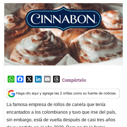
W
F
X
L
E
T
Compártelo
h
a
i
m
h
a
c
n
a
r
t
e
k
i
e
La famosa empresa de rollos de canela que tenía
s
b
e
l
a
encantados a los colombianos y tuvo que irse del país,
A
o
d
d
p
o
I
s
sin embargo, está de vuelta después de casi tres años
p
k
n