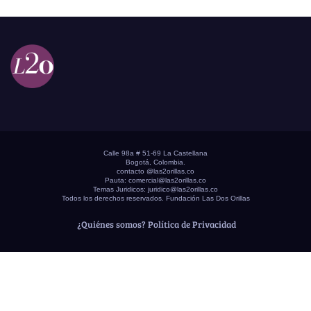
Calle 98a # 51-69 La Castellana
Bogotá, Colombia.
contacto @las2orillas.co
Pauta:
comercial@las2orillas.co
Temas Juridicos:
juridico@las2orillas.co
Todos los derechos reservados. Fundación Las Dos Orillas
¿Quiénes somos?
Política de Privacidad