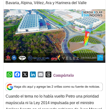
Bavaria, Alpina, Vélez, Ara y Harinera del Valle
W
F
X
L
E
T
Compártelo
h
a
i
m
h
a
c
n
a
r
t
e
k
i
e
Cuando el tema no lo había vuelto Petro una prioridad
s
b
e
l
a
mayúscula ni la Ley 2014 impulsada por el ministro
A
o
d
d