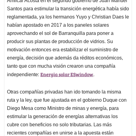
p
o
I
s
Amilcar Acosta en el segundo gobierno de Juan Manuel
p
k
n
Santos para estimular la transición energética había sido
reglamentada, ya los hermanos Yuyo y Christian Daes le
habían apostado en 2017 a los paneles solares
aprovechando el sol de Barranquilla para poner a
producir sus plantas de producción de vidrios. Su
motivación entonces era estabilizar el suministro de
energía, decisión que además da réditos económicos,
tanto que con mucha visión crearon una compañía
Energia solar ESwindow
independiente:
.
Otras compañías privadas han ido tomando la misma
ruta y la ley, que fue ajustada en el gobierno Duque con
Diego Mesa como Ministro de minas y energía, para
estimular la generación de energías alternativas los
cubre con beneficios no solo tributarias. Las más
recientes compañías en unirse a la apuesta están