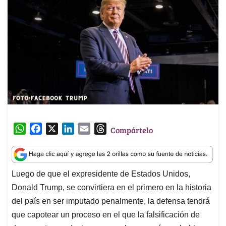
W
F
X
L
E
T
Compártelo
h
a
i
m
h
a
c
n
a
r
t
e
k
i
e
Luego de que el expresidente de Estados Unidos,
s
b
e
l
a
Donald Trump, se convirtiera en el primero en la historia
A
o
d
d
p
o
I
s
del país en ser imputado penalmente, la defensa tendrá
p
k
n
que capotear un proceso en el que la falsificación de