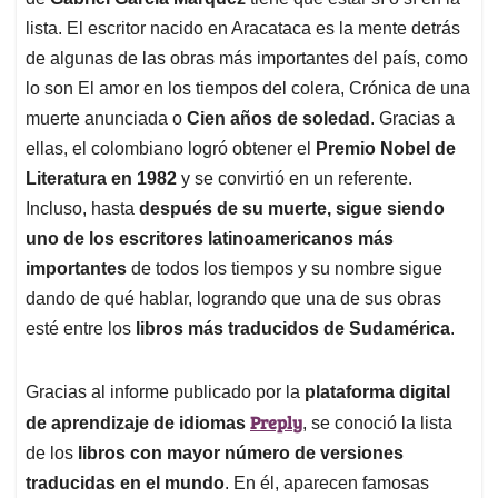
A
o
d
d
p
o
I
s
lista. El escritor nacido en Aracataca es la mente detrás
p
k
n
de algunas de las obras más importantes del país, como
lo son El amor en los tiempos del colera, Crónica de una
muerte anunciada o
Cien años de soledad
. Gracias a
ellas, el colombiano logró obtener el
Premio Nobel de
Literatura en 1982
y se convirtió en un referente.
Incluso, hasta
después de su muerte, sigue siendo
uno de los escritores latinoamericanos más
importantes
de todos los tiempos y su nombre sigue
dando de qué hablar, logrando que una de sus obras
esté entre los
libros más traducidos de Sudamérica
.
Gracias al informe publicado por la
plataforma digital
Preply
de aprendizaje de idiomas
, se conoció la lista
de los
libros con mayor número de versiones
traducidas en el mundo
. En él, aparecen famosas