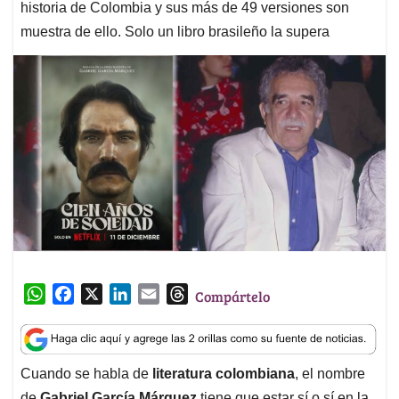
historia de Colombia y sus más de 49 versiones son
muestra de ello. Solo un libro brasileño la supera
W
F
X
L
E
T
Compártelo
h
a
i
m
h
a
c
n
a
r
t
e
k
i
e
Cuando se habla de
literatura colombiana
, el nombre
s
b
e
l
a
de
Gabriel García Márquez
tiene que estar sí o sí en la