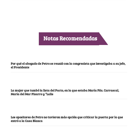
Notas Recomendadas
Por qué el abogado de Petro se reunió con la congresista que investigaba a su jefe,
el Presidente
La mujer que tumbó la lista del Pacto, en la que estaba María Fda. Carrascal,
María del Mar Pizarro y “Lalis
Los opositores de Petro no tuvieron más opción que criticar la puerta por la que
entró a la Casa Blanca