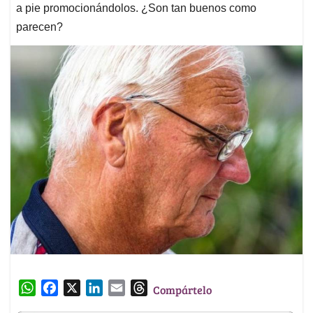
a pie promocionándolos. ¿Son tan buenos como
parecen?
W
F
X
L
E
T
Compártelo
h
a
i
m
h