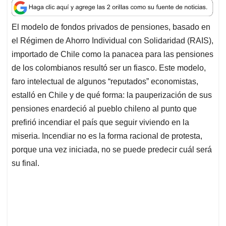
a
c
n
a
r
t
e
k
i
e
El modelo de fondos privados de pensiones, basado en
s
b
e
l
a
el Régimen de Ahorro Individual con Solidaridad (RAIS),
A
o
d
d
p
o
I
s
importado de Chile como la panacea para las pensiones
p
k
n
de los colombianos resultó ser un fiasco. Este modelo,
faro intelectual de algunos “reputados” economistas,
estalló en Chile y de qué forma: la pauperización de sus
pensiones enardeció al pueblo chileno al punto que
prefirió incendiar el país que seguir viviendo en la
miseria. Incendiar no es la forma racional de protesta,
porque una vez iniciada, no se puede predecir cuál será
su final.