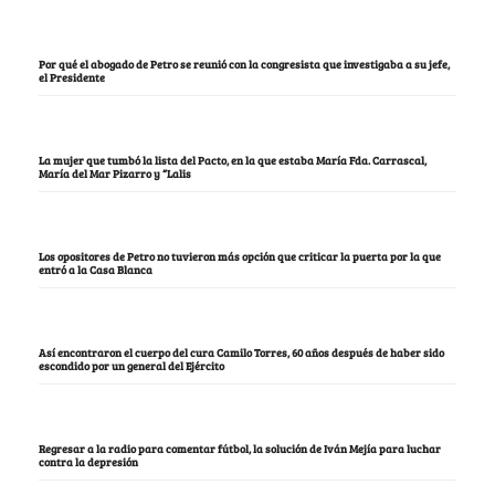
Por qué el abogado de Petro se reunió con la congresista que investigaba a su jefe,
el Presidente
La mujer que tumbó la lista del Pacto, en la que estaba María Fda. Carrascal,
María del Mar Pizarro y “Lalis
Los opositores de Petro no tuvieron más opción que criticar la puerta por la que
entró a la Casa Blanca
Así encontraron el cuerpo del cura Camilo Torres, 60 años después de haber sido
escondido por un general del Ejército
Regresar a la radio para comentar fútbol, la solución de Iván Mejía para luchar
contra la depresión