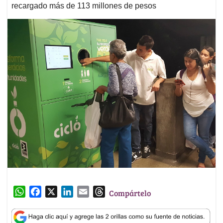
recargado más de 113 millones de pesos
W
F
X
L
E
T
Compártelo
h
a
i
m
h
a
c
n
a
r