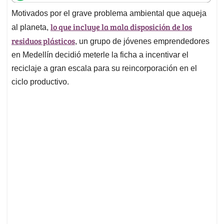
t
e
k
i
e
Motivados por el grave problema ambiental que aqueja
s
b
e
l
a
lo que incluye la mala disposición de los
A
o
d
d
al planeta,
p
o
I
s
residuos plásticos
, un grupo de jóvenes emprendedores
p
k
n
en Medellín decidió meterle la ficha a incentivar el
reciclaje a gran escala para su reincorporación en el
ciclo productivo.