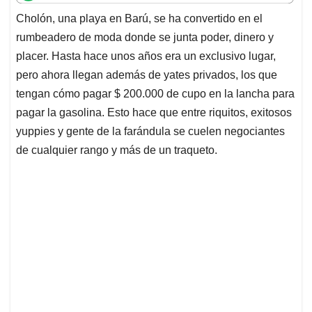
t
e
k
i
e
Cholón, una playa en Barú, se ha convertido en el
s
b
e
l
a
rumbeadero de moda donde se junta poder, dinero y
A
o
d
d
p
o
I
s
placer. Hasta hace unos años era un exclusivo lugar,
p
k
n
pero ahora llegan además de yates privados, los que
tengan cómo pagar $ 200.000 de cupo en la lancha para
pagar la gasolina. Esto hace que entre riquitos, exitosos
yuppies y gente de la farándula se cuelen negociantes
de cualquier rango y más de un traqueto.