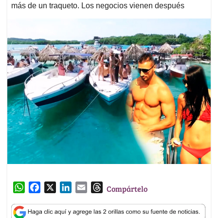
más de un traqueto. Los negocios vienen después
W
F
X
L
E
T
Compártelo
h
a
i
m
h
a
c
n
a
r