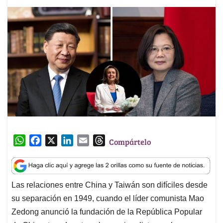
W
F
X
L
E
T
Compártelo
h
a
i
m
h
a
c
n
a
r
t
e
k
i
e
Las relaciones entre China y Taiwán son difíciles desde
s
b
e
l
a
su separación en 1949, cuando el líder comunista Mao
A
o
d
d
p
o
I
s
Zedong anunció la fundación de la República Popular