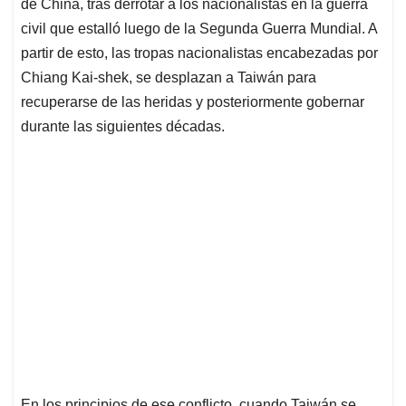
p
k
n
de China, tras derrotar a los nacionalistas en la guerra
civil que estalló luego de la Segunda Guerra Mundial. A
partir de esto, las tropas nacionalistas encabezadas por
Chiang Kai-shek, se desplazan a Taiwán para
recuperarse de las heridas y posteriormente gobernar
durante las siguientes décadas.
En los principios de ese conflicto, cuando Taiwán se