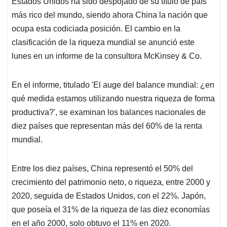
Estados Unidos ha sido despojado de su título de país
s
b
e
l
a
más rico del mundo, siendo ahora China la nación que
A
o
d
d
p
o
I
s
ocupa esta codiciada posición. El cambio en la
p
k
n
clasificación de la riqueza mundial se anunció este
lunes en un informe de la consultora McKinsey & Co.
En el informe, titulado 'El auge del balance mundial: ¿en
qué medida estamos utilizando nuestra riqueza de forma
productiva?', se examinan los balances nacionales de
diez países que representan más del 60% de la renta
mundial.
Entre los diez países, China representó el 50% del
crecimiento del patrimonio neto, o riqueza, entre 2000 y
2020, seguida de Estados Unidos, con el 22%. Japón,
que poseía el 31% de la riqueza de las diez economías
en el año 2000, solo obtuvo el 11% en 2020.