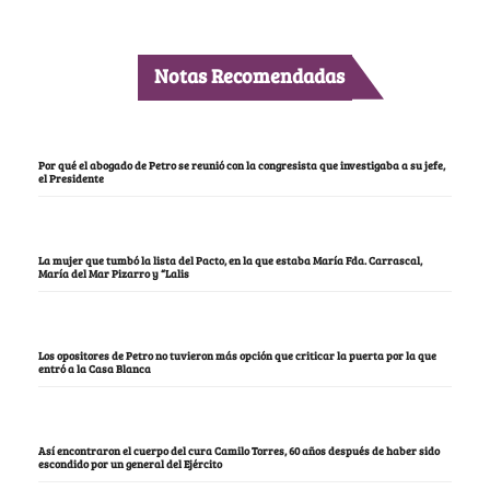
Notas Recomendadas
Por qué el abogado de Petro se reunió con la congresista que investigaba a su jefe,
el Presidente
La mujer que tumbó la lista del Pacto, en la que estaba María Fda. Carrascal,
María del Mar Pizarro y “Lalis
Los opositores de Petro no tuvieron más opción que criticar la puerta por la que
entró a la Casa Blanca
Así encontraron el cuerpo del cura Camilo Torres, 60 años después de haber sido
escondido por un general del Ejército