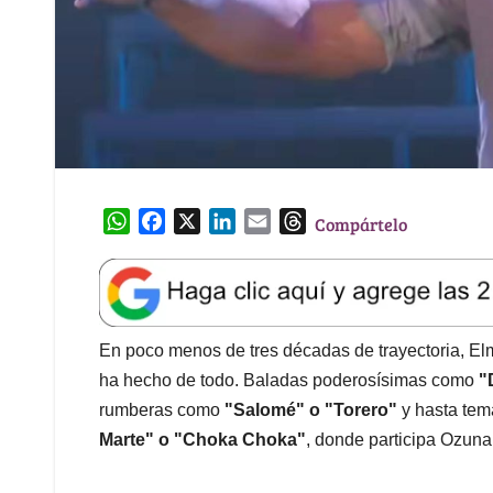
W
F
X
L
E
T
Compártelo
h
a
i
m
h
a
c
n
a
r
t
e
k
i
e
s
b
e
l
a
A
o
d
d
En poco menos de tres décadas de trayectoria, E
p
o
I
s
ha hecho de todo. Baladas poderosísimas como
"
p
k
n
rumberas como
"Salomé" o "Torero"
y hasta tem
Marte" o "Choka Choka"
, donde participa Ozuna