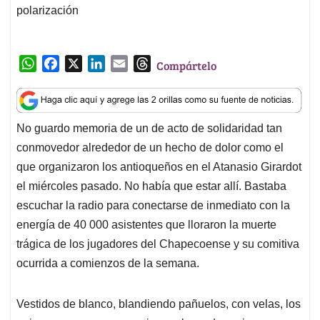
polarización
W
F
X
L
E
T
Compártelo
h
a
i
m
h
a
c
n
a
r
t
e
k
i
e
No guardo memoria de un de acto de solidaridad tan
s
b
e
l
a
conmovedor alrededor de un hecho de dolor como el
A
o
d
d
p
o
I
s
que organizaron los antioqueños en el Atanasio Girardot
p
k
n
el miércoles pasado. No había que estar allí. Bastaba
escuchar la radio para conectarse de inmediato con la
energía de 40 000 asistentes que lloraron la muerte
trágica de los jugadores del Chapecoense y su comitiva
ocurrida a comienzos de la semana.
Vestidos de blanco, blandiendo pañuelos, con velas, los