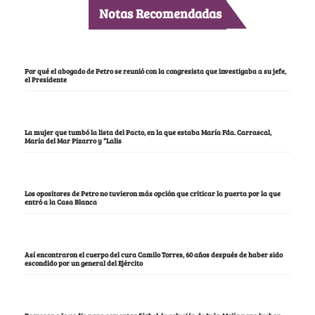
Notas Recomendadas
Por qué el abogado de Petro se reunió con la congresista que investigaba a su jefe,
el Presidente
La mujer que tumbó la lista del Pacto, en la que estaba María Fda. Carrascal,
María del Mar Pizarro y “Lalis
Los opositores de Petro no tuvieron más opción que criticar la puerta por la que
entró a la Casa Blanca
Así encontraron el cuerpo del cura Camilo Torres, 60 años después de haber sido
escondido por un general del Ejército