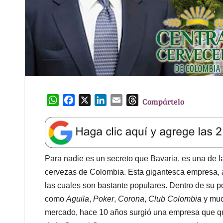
W
F
X
L
E
T
Compártelo
h
a
i
m
h
a
c
n
a
r
t
e
k
i
e
s
b
e
l
a
A
o
d
d
Para nadie es un secreto que Bavaria, es una de 
p
o
I
s
cervezas de Colombia. Esta gigantesca empresa, a
p
k
n
las cuales son bastante populares. Dentro de su 
como
Aguila
,
Poker
,
Corona
,
Club Colombia
y muc
mercado, hace 10 años surgió una empresa que qu