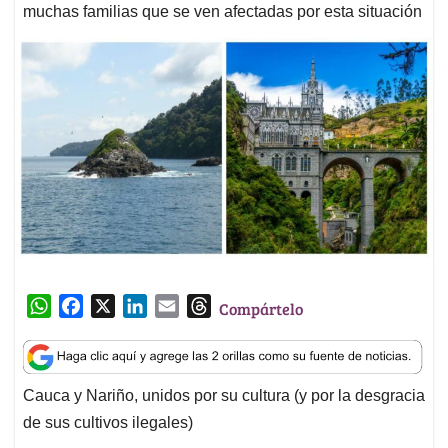
muchas familias que se ven afectadas por esta situación
W
F
X
L
E
T
Compártelo
h
a
i
m
h
a
c
n
a
r
t
e
k
i
e
Cauca y Nariño, unidos por su cultura (y por la desgracia
s
b
e
l
a
de sus cultivos ilegales)
A
o
d
d