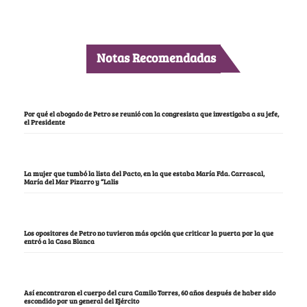
Notas Recomendadas
Por qué el abogado de Petro se reunió con la congresista que investigaba a su jefe,
el Presidente
La mujer que tumbó la lista del Pacto, en la que estaba María Fda. Carrascal,
María del Mar Pizarro y “Lalis
Los opositores de Petro no tuvieron más opción que criticar la puerta por la que
entró a la Casa Blanca
Así encontraron el cuerpo del cura Camilo Torres, 60 años después de haber sido
escondido por un general del Ejército