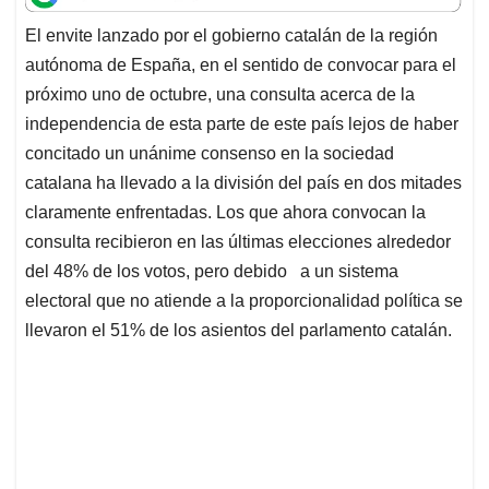
t
e
k
i
e
El envite lanzado por el gobierno catalán de la región
s
b
e
l
a
autónoma de España, en el sentido de convocar para el
A
o
d
d
p
o
I
s
próximo uno de octubre, una consulta acerca de la
p
k
n
independencia de esta parte de este país lejos de haber
concitado un unánime consenso en la sociedad
catalana ha llevado a la división del país en dos mitades
claramente enfrentadas. Los que ahora convocan la
consulta recibieron en las últimas elecciones alrededor
del 48% de los votos, pero debido a un sistema
electoral que no atiende a la proporcionalidad política se
llevaron el 51% de los asientos del parlamento catalán.