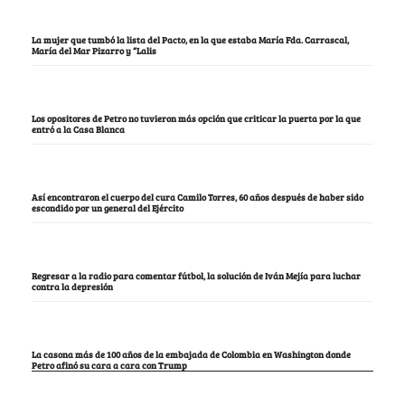
La mujer que tumbó la lista del Pacto, en la que estaba María Fda. Carrascal,
María del Mar Pizarro y “Lalis
Los opositores de Petro no tuvieron más opción que criticar la puerta por la que
entró a la Casa Blanca
Así encontraron el cuerpo del cura Camilo Torres, 60 años después de haber sido
escondido por un general del Ejército
Regresar a la radio para comentar fútbol, la solución de Iván Mejía para luchar
contra la depresión
La casona más de 100 años de la embajada de Colombia en Washington donde
Petro afinó su cara a cara con Trump