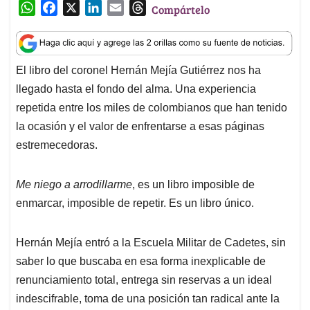
W
F
X
L
E
T
Compártelo
h
a
i
m
h
a
c
n
a
r
t
e
k
i
e
El libro del coronel Hernán Mejía Gutiérrez nos ha
s
b
e
l
a
llegado hasta el fondo del alma. Una experiencia
A
o
d
d
p
o
I
s
repetida entre los miles de colombianos que han tenido
p
k
n
la ocasión y el valor de enfrentarse a esas páginas
estremecedoras.
Me niego a arrodillarme
, es un libro imposible de
enmarcar, imposible de repetir. Es un libro único.
Hernán Mejía entró a la Escuela Militar de Cadetes, sin
saber lo que buscaba en esa forma inexplicable de
renunciamiento total, entrega sin reservas a un ideal
indescifrable, toma de una posición tan radical ante la