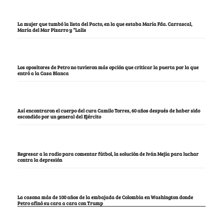
La mujer que tumbó la lista del Pacto, en la que estaba María Fda. Carrascal,
María del Mar Pizarro y “Lalis
Los opositores de Petro no tuvieron más opción que criticar la puerta por la que
entró a la Casa Blanca
Así encontraron el cuerpo del cura Camilo Torres, 60 años después de haber sido
escondido por un general del Ejército
Regresar a la radio para comentar fútbol, la solución de Iván Mejía para luchar
contra la depresión
La casona más de 100 años de la embajada de Colombia en Washington donde
Petro afinó su cara a cara con Trump