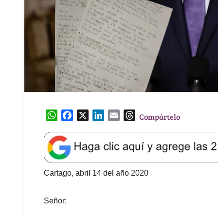
W
F
X
L
E
T
Compártelo
h
a
i
m
h
a
c
n
a
r
t
e
k
i
e
s
b
e
l
a
A
o
d
d
Cartago, abril 14 del año 2020
p
o
I
s
p
k
n
Señor: