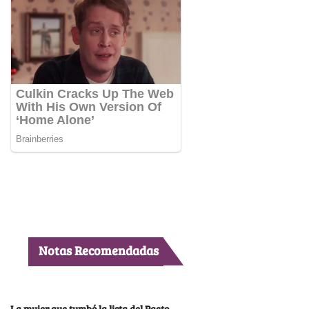
Notas Recomendadas
La mujer que tumbó la lista del Pacto,