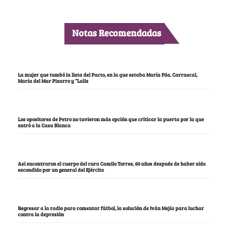
Notas Recomendadas
La mujer que tumbó la lista del Pacto, en la que estaba María Fda. Carrascal,
María del Mar Pizarro y “Lalis
Los opositores de Petro no tuvieron más opción que criticar la puerta por la que
entró a la Casa Blanca
Así encontraron el cuerpo del cura Camilo Torres, 60 años después de haber sido
escondido por un general del Ejército
Regresar a la radio para comentar fútbol, la solución de Iván Mejía para luchar
contra la depresión