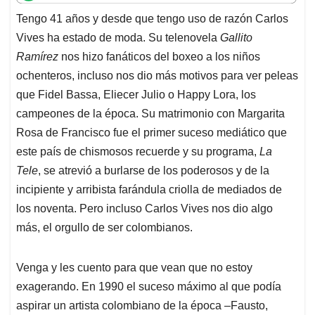
t
e
k
i
e
Tengo 41 años y desde que tengo uso de razón Carlos
s
b
e
l
a
Vives ha estado de moda. Su telenovela
Gallito
A
o
d
d
p
o
I
s
Ramírez
nos hizo fanáticos del boxeo a los niños
p
k
n
ochenteros, incluso nos dio más motivos para ver peleas
que Fidel Bassa, Eliecer Julio o Happy Lora, los
campeones de la época. Su matrimonio con Margarita
Rosa de Francisco fue el primer suceso mediático que
este país de chismosos recuerde y su programa,
La
Tele
, se atrevió a burlarse de los poderosos y de la
incipiente y arribista farándula criolla de mediados de
los noventa. Pero incluso Carlos Vives nos dio algo
más, el orgullo de ser colombianos.
Venga y les cuento para que vean que no estoy
exagerando. En 1990 el suceso máximo al que podía
aspirar un artista colombiano de la época –Fausto,